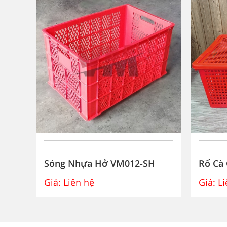
SH
Sóng Nhựa Hở VM012-SH
Rổ Cà
Giá:
Liên hệ
Giá:
Li