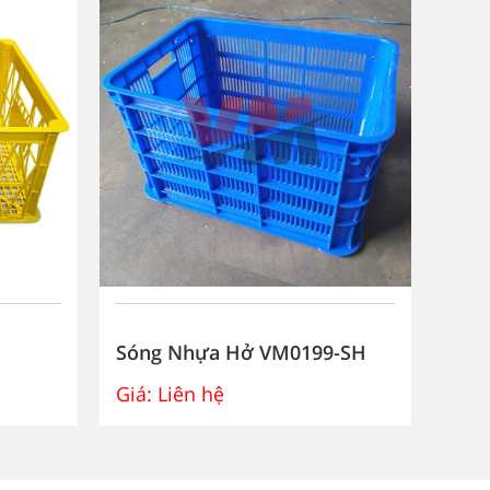
Sóng Nhựa Hở VM0199-SH
Són
Giá:
Liên hệ
Giá