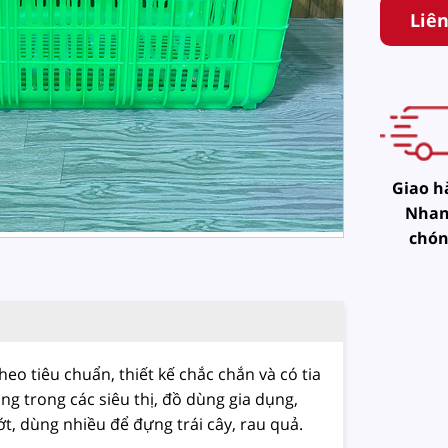
Liê
Giao h
Nha
chó
eo tiêu chuẩn, thiết kế chắc chắn và có tia
 trong các siêu thị, đồ dùng gia dụng,
ớt, dùng nhiều để đựng trái cây, rau quả.