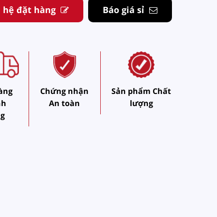
n hệ đặt hàng
Báo giá sỉ
àng
Chứng nhận
Sản phẩm Chất
nh
An toàn
lượng
ng