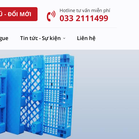
Hotline tư vấn miễn phí
Ũ - ĐỔI MỚI
033 2111499
ogue
Tin tức - Sự kiện
Liên hệ