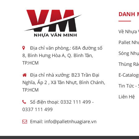
DANH 
Về Nhựa 
Pallet Nh
Địa chỉ văn phòng,: 68A đường số
Sóng Nh
8, Bình Hưng Hòa A, Q. Bình Tân,
TP.HCM
Thùng Rá
Địa chỉ nhà xưởng: B23 Trần Đại
E-Catalo
Nghĩa, Ấp 2 , Xã Tân Nhựt, Bình Chánh,
Tin Tức -
TP.HCM
Liên Hệ
Số điện thoại:
0332 111 499
-
0337 111 499
Email:
info@palletnhuagiare.vn