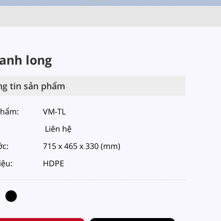
anh long
g tin sản phẩm
phẩm:
VM-TL
Liên hệ
ớc:
715 x 465 x 330 (mm)
iệu:
HDPE